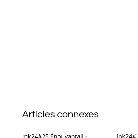
Articles connexes
Ink24#25 Épouvantail -
Ink24#1