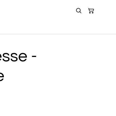
sse -
e