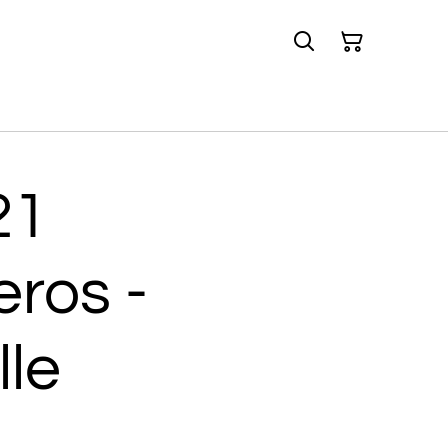
21
ros -
lle